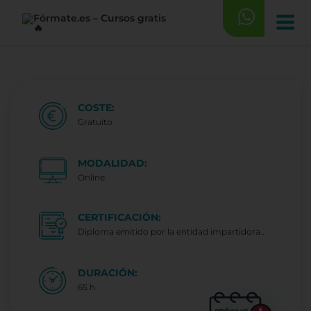
Saltar
al
contenido
COSTE:
Gratuito
MODALIDAD:
Online.
CERTIFICACIÓN:
Diploma emitido por la entidad impartidora..
DURACIÓN:
65 h.