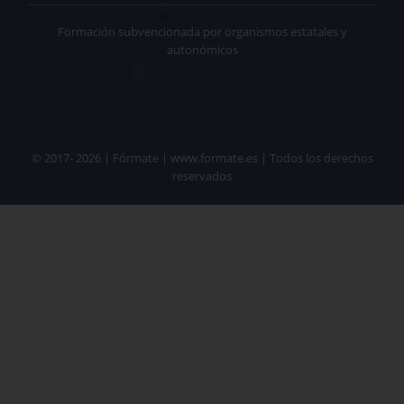
Formación subvencionada por organismos estatales y
autonómicos
© 2017- 2026 | Fórmate | www.formate.es | Todos los derechos
reservados