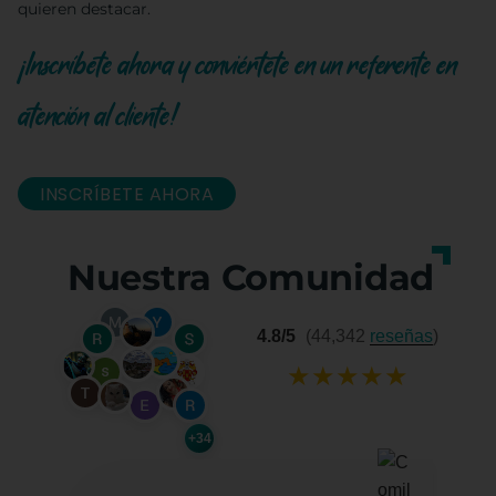
quieren destacar.
¡Inscríbete ahora y conviértete en un referente en
atención al cliente!
INSCRÍBETE AHORA
Nuestra Comunidad
4.8/5
(44,342
reseñas
)
★
★
★
★
★
+34