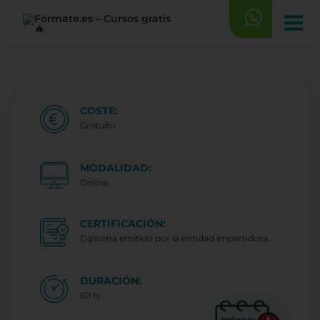
Saltar
al
contenido
COSTE:
Gratuito
MODALIDAD:
Online.
CERTIFICACIÓN:
Diploma emitido por la entidad impartidora..
DURACIÓN:
60 h.