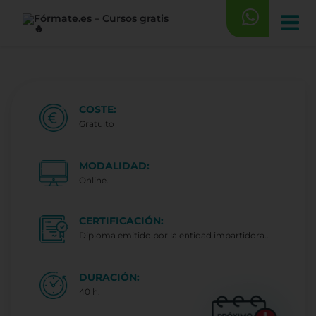
Saltar
al
contenido
COSTE:
Gratuito
MODALIDAD:
Online.
CERTIFICACIÓN:
Diploma emitido por la entidad impartidora..
DURACIÓN:
40 h.