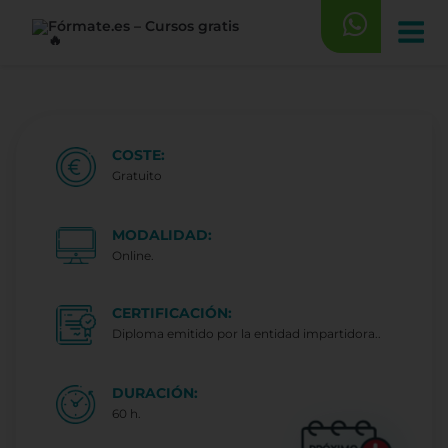
Saltar
al
contenido
COSTE:
Gratuito
MODALIDAD:
Online.
CERTIFICACIÓN:
Diploma emitido por la entidad impartidora..
DURACIÓN:
60 h.