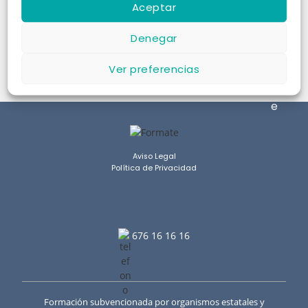
Los cont
Aceptar
Ver en Google
ayudaron
Ver en
una form
Denegar
que quie
Gracias 
creciend
Ver preferencias
Aviso Legal
Política de Privacidad
676 16 16 16
Formación subvencionada por organismos estatales y