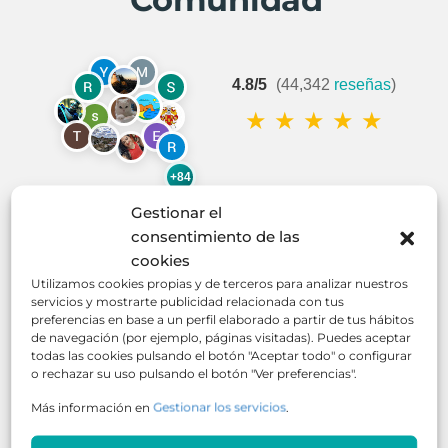
4.8/5
(44,342
reseñas
)
★
★
★
★
★
+84
Gestionar el
consentimiento de las
cookies
Utilizamos cookies propias y de terceros para analizar nuestros
Mariella
servicios y mostrarte publicidad relacionada con tus
★
★
★
★
★
preferencias en base a un perfil elaborado a partir de tus hábitos
Excelente profesora 100% comprometida por darnos lo
La verda
de navegación (por ejemplo, páginas visitadas). Puedes aceptar
mejor. Lástima que terminó el curso lo amé, aprendí y
Me parec
todas las cookies pulsando el botón "Aceptar todo" o configurar
descubrí un mundo lleno de oportunidades. De ser más
que no c
o rechazar su uso pulsando el botón "Ver preferencias".
amable con el planeta y como gestionar los residuos
bebés, su
desde casa y a nivel industrial.
de cada 
Más información en
Gestionar los servicios
.
experienc