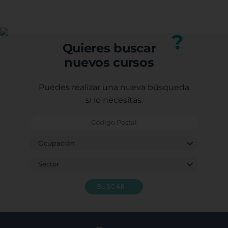
(trabajadores, autónomos o desempleados).
mejorando tu perfil profesional.
Puedes consultar los requisitos específicos con
nuestro equipo.
?
Quieres buscar
nuevos cursos
Puedes realizar una nueva búsqueda
si lo necesitas.
BUSCAR