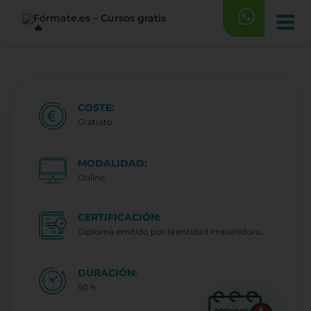
Saltar
al
contenido
COSTE:
Gratuito
MODALIDAD:
Online.
CERTIFICACIÓN:
Diploma emitido por la entidad impartidora..
DURACIÓN:
50 h.