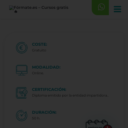
Saltar
al
contenido
COSTE:
Gratuito
MODALIDAD:
Online.
CERTIFICACIÓN:
Diploma emitido por la entidad impartidora..
DURACIÓN:
50 h.