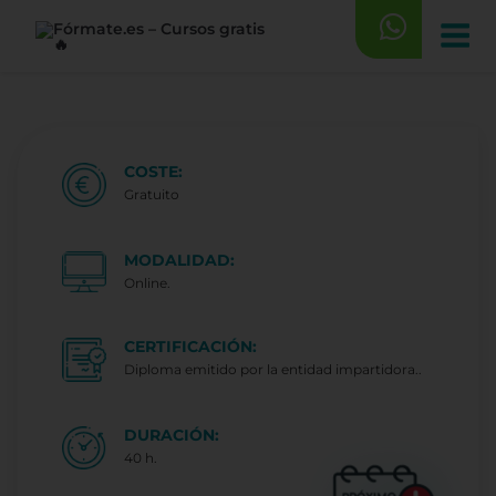
Saltar
al
contenido
COSTE:
Gratuito
MODALIDAD:
Online.
CERTIFICACIÓN:
Diploma emitido por la entidad impartidora..
DURACIÓN:
40 h.