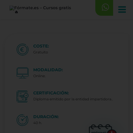
Saltar
al
contenido
COSTE:
Gratuito
MODALIDAD:
Online.
CERTIFICACIÓN:
Diploma emitido por la entidad impartidora..
DURACIÓN:
40 h.