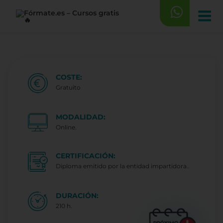
Saltar
al
contenido
COSTE:
Gratuito
MODALIDAD:
Online.
CERTIFICACIÓN:
Diploma emitido por la entidad impartidora..
DURACIÓN:
210 h.