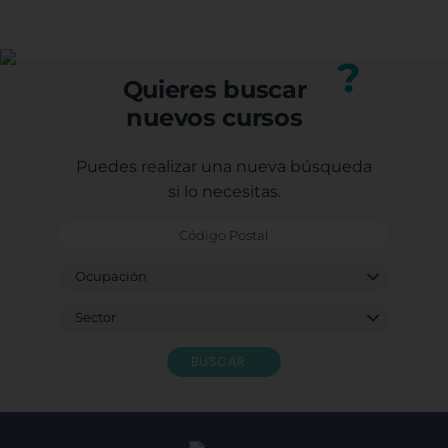
(trabajadores, autónomos o desempleados).
profesional.
Puedes consultar los requisitos específicos con
nuestro equipo.
?
Quieres buscar
nuevos cursos
Puedes realizar una nueva búsqueda
si lo necesitas.
BUSCAR