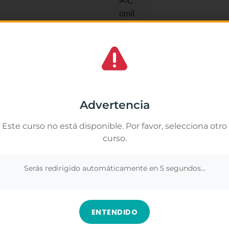
Yuri Mu
★
★
★
os lo mejor. Lástima que terminó el curso
La verdad me ha gus
Gestionar el consentimiento de las cookies
portunidades. De ser más amable con el
muchas cosas que no
y a nivel industrial.
importancia de respe
amos cookies propias y de terceros para analizar nuestros servicios y
segura y positiva.
rte publicidad relacionada con tus preferencias en base a un perfil elabor
Advertencia
ir de tus hábitos de navegación (por ejemplo, páginas visitadas). Puedes
Los contenidos fuer
r todas las cookies pulsando el botón "Aceptar todo" o configurar o rechaz
duda, es una formaci
Este curso no está disponible. Por favor, selecciona otro
 pulsando el botón "Ver preferencias".
más sobre este ámbi
curso.
nformación en
Gestionar los servicios
.
profesionalmente.
Ver en Google
Serás redirigido automáticamente en
4
segundos...
Aceptar
Denegar
Ver preferenc
ENTENDIDO