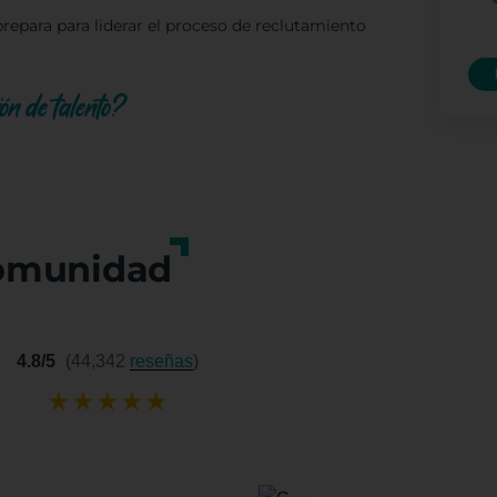
prepara para liderar el proceso de reclutamiento
ión de talento?
omunidad
4.8/5
(44,342
reseñas
)
★
★
★
★
★