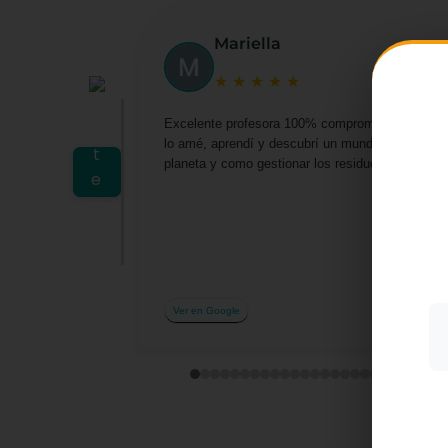
Mariella
★
★
★
★
★
Excelente profesora 100% comprometida por darn
lo amé, aprendí y descubrí un mundo lleno de o
planeta y como gestionar los residuos desde casa 
Utiliz
mostra
a part
acepta
su uso
Más i
Ver en Google