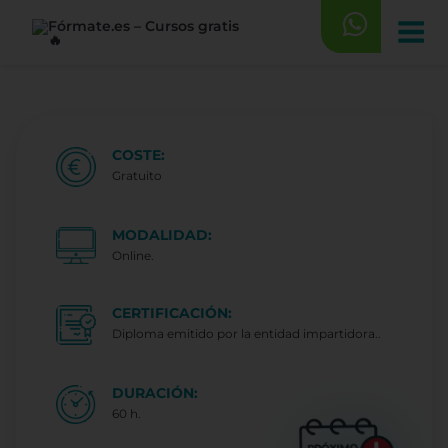
Saltar
al
contenido
COSTE:
Gratuito
MODALIDAD:
Online.
CERTIFICACIÓN:
Diploma emitido por la entidad impartidora..
DURACIÓN:
60 h.