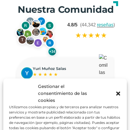
Nuestra Comunidad
4.8/5
(44,342
reseñas
)
★
★
★
★
★
+34
Yuri Muñoz Salas
★
★
★
★
★
La verdad me ha gustado mucho realizar este curso. Me
Excel
Gestionar el
pareció muy interesante y aprendí muchas cosas que no
Lásti
conocía sobre las actividades acuáticas para bebés, su
mundo
consentimiento de las
desarrollo, la importancia de respetar el ritmo de cada niño y
plane
cookies
cómo hacer que el agua sea una experiencia segura y
indust
Utilizamos cookies propias y de terceros para analizar nuestros
positiva.
servicios y mostrarte publicidad relacionada con tus
Los contenidos fueron fáciles de entender y me ayudaron a
preferencias en base a un perfil elaborado a partir de tus hábitos
ampliar mis conocimientos. Sin duda, es una formación que
Ver en Google
Ver
de navegación (por ejemplo, páginas visitadas). Puedes aceptar
recomendaría a cualquier persona que quiera trabajar o
todas las cookies pulsando el botón "Aceptar todo" o configurar