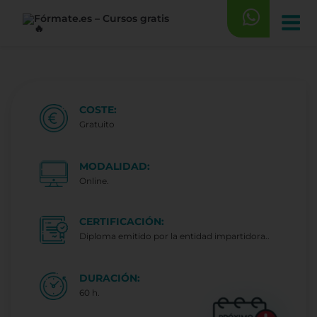
Saltar
al
contenido
COSTE:
Gratuito
MODALIDAD:
Online.
CERTIFICACIÓN:
Diploma emitido por la entidad impartidora..
DURACIÓN:
60 h.