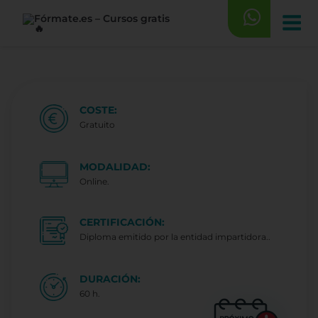
Saltar
al
contenido
COSTE:
Gratuito
MODALIDAD:
Online.
CERTIFICACIÓN:
Diploma emitido por la entidad impartidora..
DURACIÓN:
60 h.