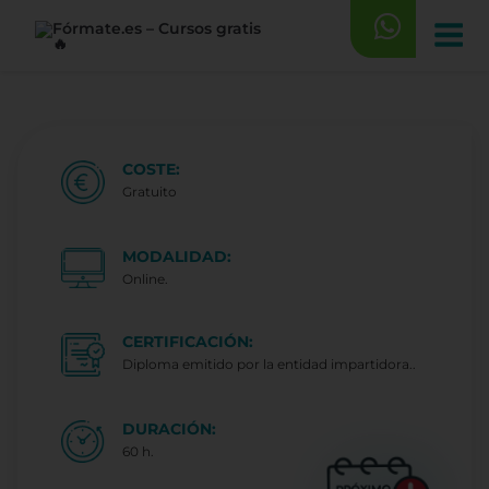
Saltar
al
contenido
COSTE:
Gratuito
MODALIDAD:
Online.
CERTIFICACIÓN:
Diploma emitido por la entidad impartidora..
DURACIÓN:
60 h.