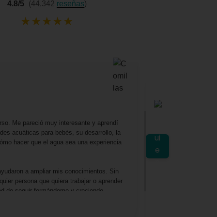
4.8/5
(44,342
reseñas
)
★
★
★
★
★
Mariella
★
★
★
rso. Me pareció muy interesante y aprendí
Excelente profesora
es acuáticas para bebés, su desarrollo, la
lo amé, aprendí y d
 cómo hacer que el agua sea una experiencia
planeta y como gesti
ayudaron a ampliar mis conocimientos. Sin
uier persona que quiera trabajar o aprender
dad de seguir formándome y creciendo
Ver en Google