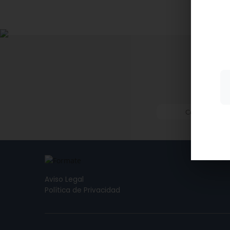
desempleados). Puedes consultar los requisi
Utiliz
mostra
a part
acepta
su uso
Más i
Aviso Legal
Política de Privacidad