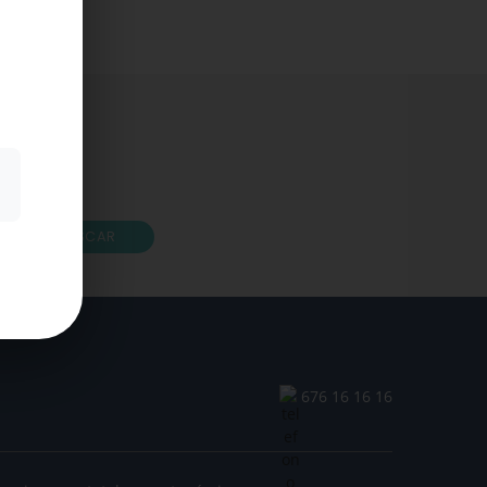
ado
ar
ias
BUSCAR
676 16 16 16