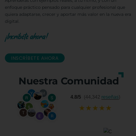
Aprenderás con ejemplos reales, a tu ritmo, y con un
enfoque práctico pensado para cualquier profesional que
quiera adaptarse, crecer y aportar más valor en la nueva era
digital.
¡Incríbete ahora!
INSCRÍBETE AHORA
Nuestra Comunidad
4.8/5
(44,342
reseñas
)
★
★
★
★
★
+34