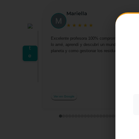
Mariella
★
★
★
★
★
Excelente profesora 100% comprometida por darn
lo amé, aprendí y descubrí un mundo lleno de o
planeta y como gestionar los residuos desde casa 
Utiliz
mostra
a part
acepta
su uso
Más i
Ver en Google