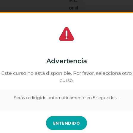
Yuri Mu
★
★
★
os lo mejor. Lástima que terminó el curso
La verdad me ha gus
Gestionar el consentimiento de las cookies
portunidades. De ser más amable con el
muchas cosas que no
y a nivel industrial.
importancia de respe
amos cookies propias y de terceros para analizar nuestros servicios y
segura y positiva.
rte publicidad relacionada con tus preferencias en base a un perfil elabor
Advertencia
ir de tus hábitos de navegación (por ejemplo, páginas visitadas). Puedes
Los contenidos fuer
r todas las cookies pulsando el botón "Aceptar todo" o configurar o rechaz
duda, es una formaci
Este curso no está disponible. Por favor, selecciona otro
 pulsando el botón "Ver preferencias".
más sobre este ámbi
curso.
nformación en
Gestionar los servicios
.
profesionalmente.
Ver en Google
Serás redirigido automáticamente en
4
segundos...
Aceptar
Denegar
Ver preferenc
ENTENDIDO