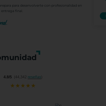
prepara para desenvolverte con profesionalidad en
 entrega final.
onal.
omunidad
4.8/5
(44,342
reseñas
)
★
★
★
★
★