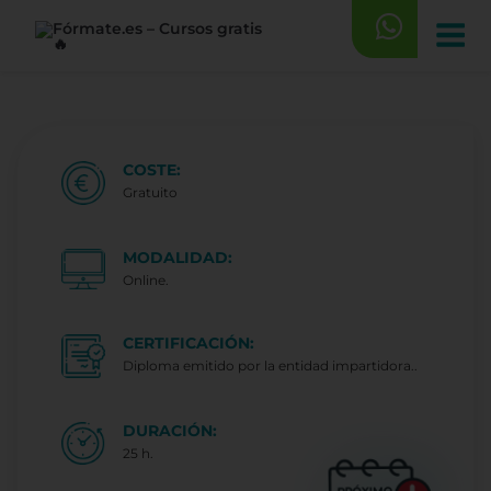
Saltar
al
contenido
COSTE:
Gratuito
MODALIDAD:
Online.
CERTIFICACIÓN:
Diploma emitido por la entidad impartidora..
DURACIÓN:
25 h.