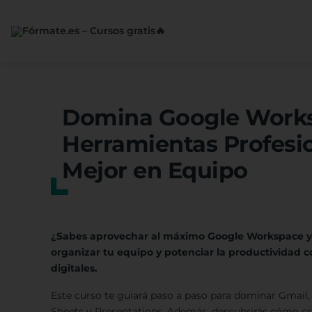
Saltar
al
contenido
Domina Google Works
Herramientas Profesio
Mejor en Equipo
¿Sabes aprovechar al máximo Google Workspace y 
organizar tu equipo y potenciar la productividad
digitales.
Este curso te guiará paso a paso para dominar Gmail
Sheets y Presentations. Además, descubrirás cómo cre