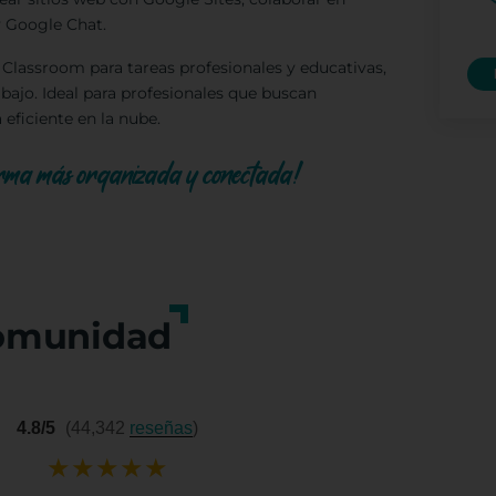
y Google Chat.
Classroom para tareas profesionales y educativas,
abajo. Ideal para profesionales que buscan
eficiente en la nube.
orma más organizada y conectada!
omunidad
4.8/5
(44,342
reseñas
)
★
★
★
★
★