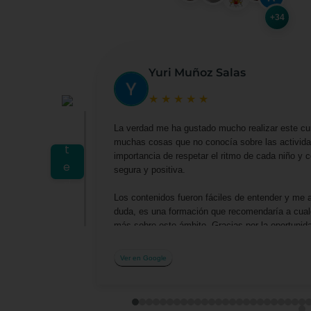
+34
Yuri Muñoz Salas
★
★
★
★
★
La verdad me ha gustado mucho realizar este cu
muchas cosas que no conocía sobre las actividad
importancia de respetar el ritmo de cada niño y
segura y positiva.
Los contenidos fueron fáciles de entender y me 
duda, es una formación que recomendaría a cualq
más sobre este ámbito. Gracias por la oportuni
profesionalmente.
Ver en Google