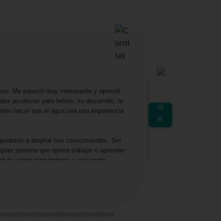
Mariella
★
★
★
rso. Me pareció muy interesante y aprendí
Excelente profesora
es acuáticas para bebés, su desarrollo, la
lo amé, aprendí y d
 cómo hacer que el agua sea una experiencia
planeta y como gesti
ayudaron a ampliar mis conocimientos. Sin
uier persona que quiera trabajar o aprender
dad de seguir formándome y creciendo
Ver en Google