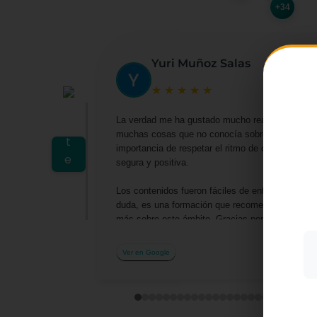
+34
Yuri Muñoz Salas
★
★
★
★
★
La verdad me ha gustado mucho realizar este cu
muchas cosas que no conocía sobre las actividad
Utiliz
importancia de respetar el ritmo de cada niño y
mostra
segura y positiva.
a part
acepta
Los contenidos fueron fáciles de entender y me 
su uso
duda, es una formación que recomendaría a cualq
Más i
más sobre este ámbito. Gracias por la oportuni
profesionalmente.
Ver en Google