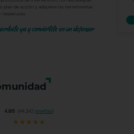
rotocolos de intervención, con estrategias
io plan de acción y adquiere las herramientas
y respetuoso.
inscríbete ya y conviértete en un defensor
omunidad
4.8/5
(44,342
reseñas
)
★
★
★
★
★