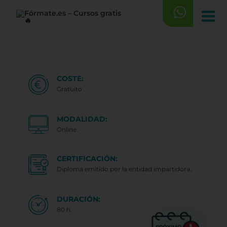
Saltar
al
contenido
COSTE:
Gratuito
MODALIDAD:
Online.
CERTIFICACIÓN:
Diploma emitido por la entidad impartidora..
DURACIÓN:
80 h.