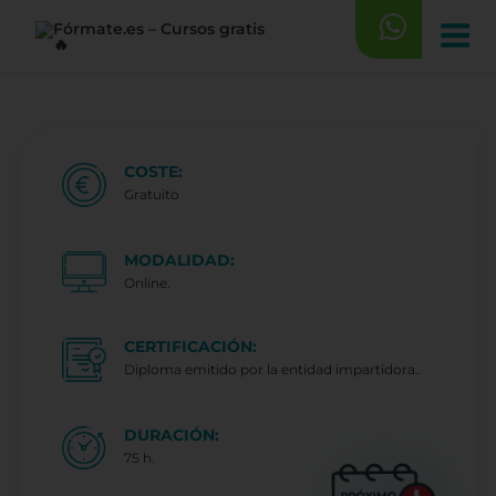
Saltar
al
contenido
COSTE:
Gratuito
MODALIDAD:
Online.
CERTIFICACIÓN:
Diploma emitido por la entidad impartidora..
DURACIÓN:
75 h.