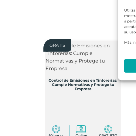
Utiliz
mostra
a part
acepta
su uso
Más i
GRATIS
Control de Emisiones en Tintorerías:
Cumple Normativas y Protege tu
Empresa
50 horas
Online
GRATUITO