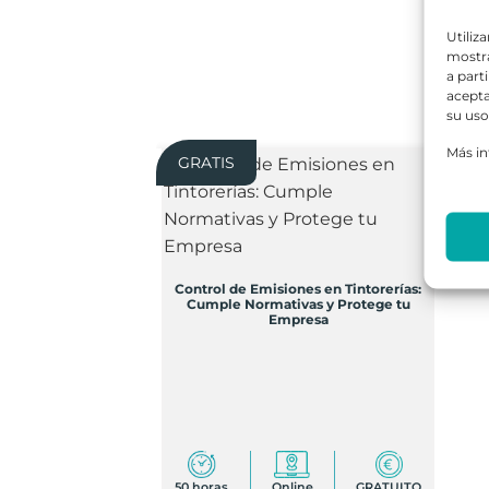
Utiliz
mostra
a part
acepta
su uso
Más i
GRATIS
Control de Emisiones en Tintorerías:
Cumple Normativas y Protege tu
Empresa
50 horas
Online
GRATUITO