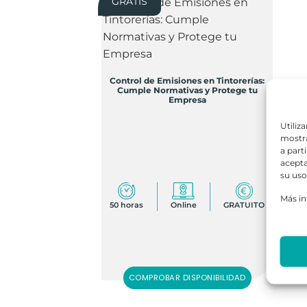
GRATIS
Control de Emisiones en Tintorerías:
Cumple Normativas y Protege tu
Empresa
Utiliz
mostra
a part
acepta
su uso
Más i
50 horas
Online
GRATUITO
COMPROBAR DISPONIBILIDAD