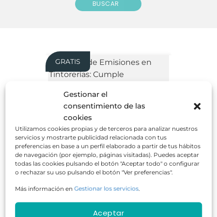
BUSCAR
GRATIS
Gestionar el
consentimiento de las
cookies
Control de Emisiones en Tintorerías:
Cumple Normativas y Protege tu
Utilizamos cookies propias y de terceros para analizar nuestros
Empresa
servicios y mostrarte publicidad relacionada con tus
preferencias en base a un perfil elaborado a partir de tus hábitos
de navegación (por ejemplo, páginas visitadas). Puedes aceptar
todas las cookies pulsando el botón "Aceptar todo" o configurar
o rechazar su uso pulsando el botón "Ver preferencias".
Más información en
Gestionar los servicios
.
50 horas
Online
GRATUITO
Aceptar