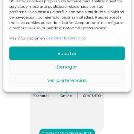
Utilizamos cookies propias y de terceros para analizar nuestros
servicios y mostrarte publicidad relacionada con tus
preferencias en base a un perfil elaborado a partir de tus hábitos
GRATIS
de navegación (por ejemplo, páginas visitadas). Puedes aceptar
todas las cookies pulsando el botón "Aceptar todo" o configurar
o rechazar su uso pulsando el botón "Ver preferencias".
Domina la Ofimática: Office al
Máximo
Más información en
Gestionar los servicios
.
Aceptar
Denegar
Ver preferencias
100 horas
Online
GRATUITO
COMPROBAR DISPONIBILIDAD