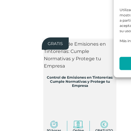
Utiliz
mostra
a part
acepta
su uso
Más i
GRATIS
Control de Emisiones en Tintorerías:
Cumple Normativas y Protege tu
Empresa
50 horas
Online
GRATUITO