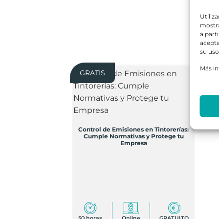
Utiliz
mostra
a part
acepta
su uso
Más i
GRATIS
Control de Emisiones en Tintorerías:
Cumple Normativas y Protege tu
Empresa
50 horas
Online
GRATUITO