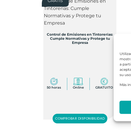
GRATIS
Control de Emisiones en Tintorerías:
Cumple Normativas y Protege tu
Empresa
Utiliz
mostra
a part
acepta
su uso
Más i
50 horas
Online
GRATUITO
COMPROBAR DISPONIBILIDAD