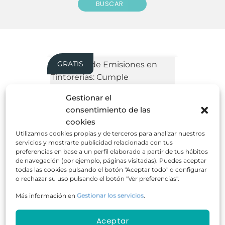
BUSCAR
GRATIS
Gestionar el
consentimiento de las
cookies
Control de Emisiones en Tintorerías:
Cumple Normativas y Protege tu
Utilizamos cookies propias y de terceros para analizar nuestros
Empresa
servicios y mostrarte publicidad relacionada con tus
preferencias en base a un perfil elaborado a partir de tus hábitos
de navegación (por ejemplo, páginas visitadas). Puedes aceptar
todas las cookies pulsando el botón "Aceptar todo" o configurar
o rechazar su uso pulsando el botón "Ver preferencias".
Más información en
Gestionar los servicios
.
50 horas
Online
GRATUITO
Aceptar