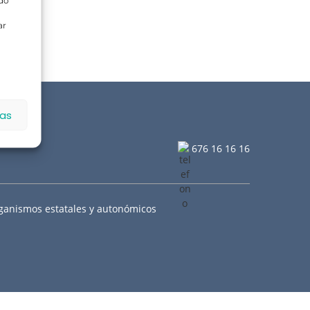
ado
ar
ias
676 16 16 16
ganismos estatales y autonómicos