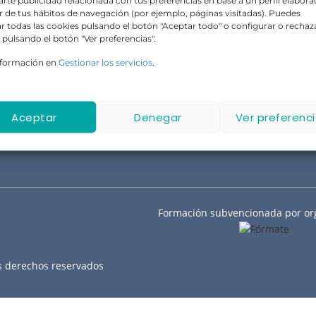
rte publicidad relacionada con tus preferencias en base a un perfil elabor
ir de tus hábitos de navegación (por ejemplo, páginas visitadas). Puedes
No hay cursos disponibles en este momento.
r todas las cookies pulsando el botón "Aceptar todo" o configurar o rechaz
 pulsando el botón "Ver preferencias".
nformación en
Gestionar los servicios
.
Aceptar
Denegar
Ver preferenc
Formación subvencionada por or
s derechos reservados